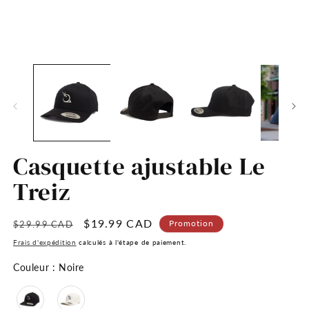
Ouvrir
Ou
le
le
média
m
1
2
dans
d
une
u
fenêtre
fe
modale
m
Casquette ajustable Le
Treiz
Prix
Prix
$19.99 CAD
Promotion
$29.99 CAD
habituel
promotionnel
Frais d'expédition
calculés à l'étape de paiement.
Couleur
Couleur
:
Noire