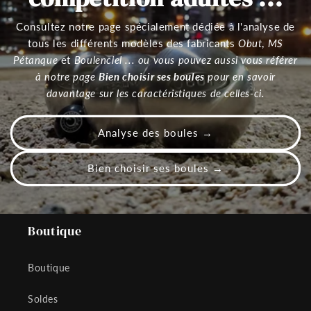
Consultez notre page spécialement dédiée à l'analyse de
tous les différents modèles des fabricants
Obut
,
MS
Pétanque
et
Boulenciel ... ou vous pouvez aussi vous référer
à notre page
Bien choisir ses boules
pour en savoir
davantage sur les caractéristiques de celles-ci.
Analyse des boules →
Bien choisir ses boules →
Boutique
Boutique
Soldes