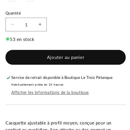
Quantité
Réduire
Augmenter
la
la
quantité
quantité
53 en stock
de
de
Casquette
Casquette
ajustable
ajustable
Ajouter au panier
Le
Le
Treiz
Treiz
Service de retrait disponible à
Boutique Le Treiz Pétanque
Habituellement prête en 24 heures
Afficher les informations de la boutique
Casquette ajustable à profil moyen, conçue pour un
confort au quotidien. Son attache au dos permet un