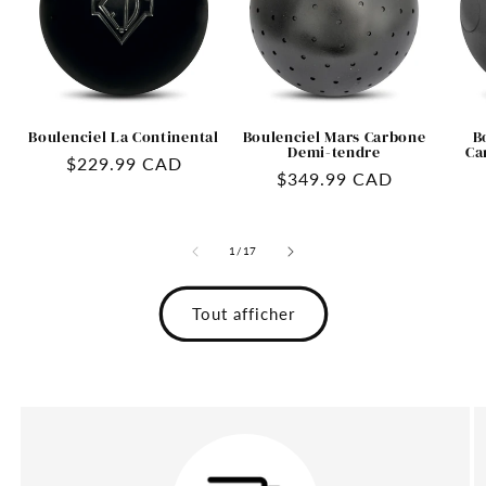
Boulenciel La Continental
Boulenciel Mars Carbone
B
Demi-tendre
Ca
Prix
$229.99 CAD
Prix
$349.99 CAD
habituel
habituel
de
1
/
17
Tout afficher