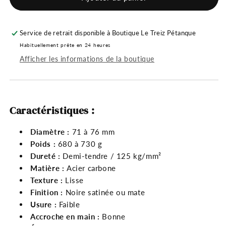
Carbone
Carbone
Demi-
Demi-
tendre
tendre
Service de retrait disponible à
Boutique Le Treiz Pétanque
Habituellement prête en 24 heures
Afficher les informations de la boutique
Caractéristiques :
Diamètre :
71 à 76 mm
Poids :
680 à 730 g
Dureté :
Demi-tendre / 125 kg/mm²
Matière :
Acier carbone
Texture :
Lisse
Finition :
Noire satinée ou mate
Usure :
Faible
Accroche en main :
Bonne