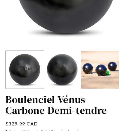
Ouvrir
Ou
le
le
média
m
1
2
dans
d
une
u
fenêtre
fe
modale
m
Boulenciel Vénus
Carbone Demi-tendre
Prix
$329.99 CAD
habituel