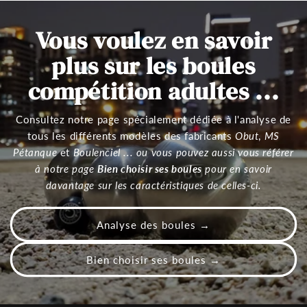
Vous voulez en savoir
plus sur les boules
compétition adultes ...
Consultez notre page spécialement dédiée à l'analyse de
tous les différents modèles des fabricants
Obut
,
MS
Pétanque
et
Boulenciel ... ou vous pouvez aussi vous référer
à notre page
Bien choisir ses boules
pour en savoir
davantage sur les caractéristiques de celles-ci.
Analyse des boules →
Bien choisir ses boules →