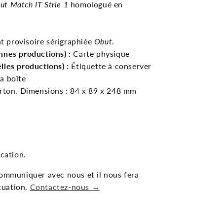
ut Match IT Strie 1
homologué en
 provisoire sérigraphiée
Obut
.
nnes productions) :
Carte physique
lles productions) :
Étiquette à conserver
la boîte
arton. Dimensions : 84 x 89 x 248 mm
ication.
communiquer avec nous et il nous fera
ituation.
Contactez-nous →