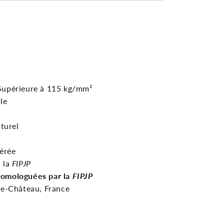
Supérieure à 115 kg/mm²
le
turel
érée
 la
FIPJP
homologuées par la
FIPJP
e-Château, France