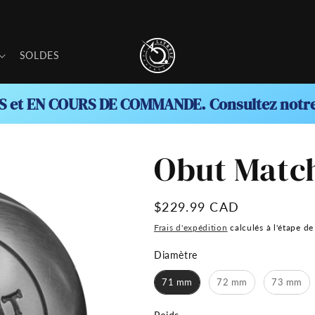
SOLDES
 et EN COURS DE COMMANDE. Consultez notre 
Obut Match 
Prix
$229.99 CAD
habituel
Frais d'expédition
calculés à l'étape d
Diamètre
Diamètre
71 mm
72 mm
73 mm
Poids