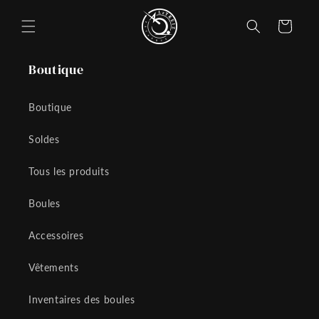
et
passer
Panier
au
contenu
Boutique
Boutique
Soldes
Tous les produits
Boules
Accessoires
Vêtements
Inventaires des boules